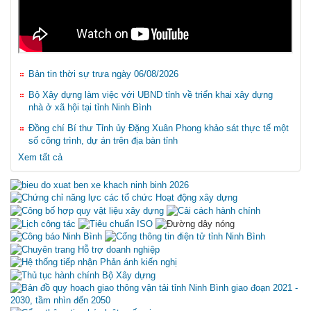
Thông báo Quyết định giải thể Trung tâm Đăng kiểm xe cơ giới
đường bộ 35-02D
Thứ hai, 03/3/2025
Thông báo danh mục văn bản QPPL do HĐND, UBND tỉnh ban
hành trong lĩnh vực xây dựng còn hiệu lực, hết hiệu lực theo kết
Bản tin thời sự trưa ngày 06/08/2026
quả rà soát năm 2024
Thứ sáu, 10/01/2025
Bộ Xây dựng làm việc với UBND tỉnh về triển khai xây dựng
Thông báo về việc niêm yết thủ tục hành chính bằng mã QR
nhà ở xã hội tại tỉnh Ninh Bình
Thứ hai, 18/11/2024
Đồng chí Bí thư Tỉnh ủy Đặng Xuân Phong khảo sát thực tế một
số công trình, dự án trên địa bàn tỉnh
Xem tất cả