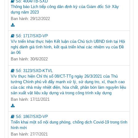
Số:
4004/TB-SXD
Thông báo Lịch tiếp công dân định kỳ của Giám đốc Sở Xây
dựng năm 2023
Ban hành: 29/12/2022
Số:
1717/SXD-VP
V/v triển khai thực hiện Kết luận của Chủ tịch UBND tỉnh tại Hội
nghị đánh giá tình hình, kết quả triển khai các nhiệm vụ của Đề
án 06
Ban hành: 30/6/2022
Số:
3123/SXD-KTVL
V/v thực hiện Chỉ thị số 08/CT-TTg ngày 26/3/2021 của Thủ
tướng Chính phủ về đẩy mạnh xử lý, sử dụng tro, xỉ, thạch cao
của các nhà máy nhiệt điện, hóa chất, phân bón làm nguyên liệu
sản xuất vật liệu xây dựng và trong công trình xây dựng
Ban hành: 17/11/2021
Số:
1867/SXD-VP
Triển khai một số nội dung phòng, chống dịch Covid-19 trong tình
hình mới
Ban hành: 27/7/2021