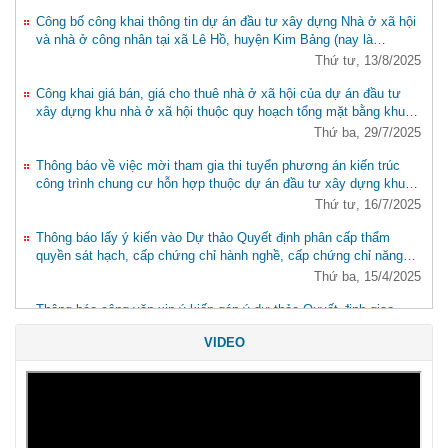
Công bố công khai thông tin dự án đầu tư xây dựng Nhà ở xã hội
và nhà ở công nhân tại xã Lê Hồ, huyện Kim Bảng (nay là
phường Lê Hồ, tỉnh Ninh Bình)
Thứ tư, 13/8/2025
Công khai giá bán, giá cho thuê nhà ở xã hội của dự án đầu tư
xây dựng khu nhà ở xã hội thuộc quy hoạch tổng mặt bằng khu
thiết chế công đoàn tỉnh Hà Nam (nay là tỉnh Ninh Bình).
Thứ ba, 29/7/2025
Thông báo về việc mời tham gia thi tuyển phương án kiến trúc
công trình chung cư hỗn hợp thuộc dự án đầu tư xây dựng khu
thương mại, dịch vụ kết hợp nhà ở tại phường Lương Khánh
Thứ tư, 16/7/2025
Thiện , thành phố Phủ Lý, tỉnh Hà Nam nay là phường Phủ Lý,
tỉnh Ninh Bình
Thông báo lấy ý kiến vào Dự thảo Quyết định phân cấp thẩm
quyền sát hạch, cấp chứng chỉ hành nghề, cấp chứng chỉ năng
lực hoạt động xây dựng hạng I; phân cấp thẩm quyền kiểm tra
Thứ ba, 15/4/2025
việc thực hiện pháp luật đối với các lĩnh vực trên địa bàn tỉnh
Thông báo công văn xin ý kiến góp ý dự thảo Quyết định giao
thẩm quyền chỉ trì thẩm định báo cáo nghiên cứu khả thi đầu tư
VIDEO
xây dựng, Báo cáo kinh tế - kỹ thuật đầu tư xây dựng dự án do
Thứ hai, 14/4/2025
cấp tỉnh quản lý trên địa bàn tỉnh Ninh Bình
Thông báo xin góp ý dự thảo Quyết định ban hành Quy trình thẩm
định, phê duyệt, điều chỉnh báo cáo nghiên cứu khả thi đầu tư xây
dựng các dự án vốn đầu tư công, vốn nhà nước ngoài đầu tư
Thứ hai, 14/4/2025
công do UBND cấp tỉnh, cấp xã quyết định đầu tư