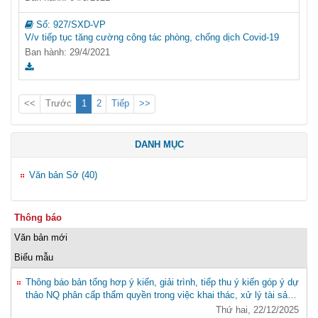
Số:
927/SXD-VP
V/v tiếp tục tăng cường công tác phòng, chống dịch Covid-19
Ban hành: 29/4/2021
<<
Trước
1
2
Tiếp
>>
DANH MỤC
Văn bản Sở (40)
Thông báo
Văn bản mới
Biểu mẫu
Thông báo bản tổng hơp ý kiến, giải trình, tiếp thu ý kiến góp ý dự
thảo NQ phân cấp thẩm quyền trong việc khai thác, xử lý tài sản
KCHT đường thuỷ nội địa trên địa bàn tỉnh Ninh Bình
Thứ hai, 22/12/2025