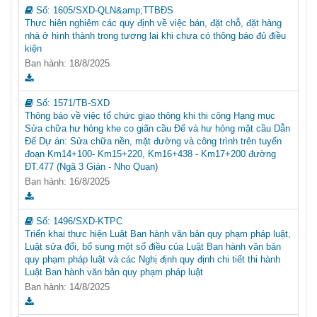
Số:
1605/SXD-QLN&amp;TTBĐS
Thực hiện nghiêm các quy định về việc bán, đặt chỗ, đặt hàng
nhà ở hình thành trong tương lai khi chưa có thông báo đủ điều
kiện
Ban hành: 18/8/2025
Số:
1571/TB-SXD
Thông báo về việc tổ chức giao thông khi thi công Hạng mục
Sửa chữa hư hỏng khe co giãn cầu Đế và hư hỏng mặt cầu Dẫn
Đế Dự án: Sửa chữa nền, mặt đường và công trình trên tuyến
đoạn Km14+100- Km15+220, Km16+438 - Km17+200 đường
ĐT.477 (Ngã 3 Gián - Nho Quan)
Ban hành: 16/8/2025
Số:
1496/SXD-KTPC
Triển khai thực hiện Luật Ban hành văn bản quy phạm pháp luật,
Luật sửa đổi, bổ sung một số điều của Luật Ban hành văn bản
quy phạm pháp luật và các Nghị định quy định chi tiết thi hành
Luật Ban hành văn bản quy phạm pháp luật
Ban hành: 14/8/2025